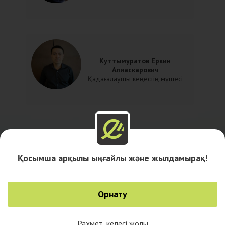
Куттымуратов Еркин
Алиаскарович
Қадағалаушы кеңестің мүшесі
Қосымша арқылы ыңғайлы және жылдамырақ!
Орнату
Рахмет, келесі жолы
0