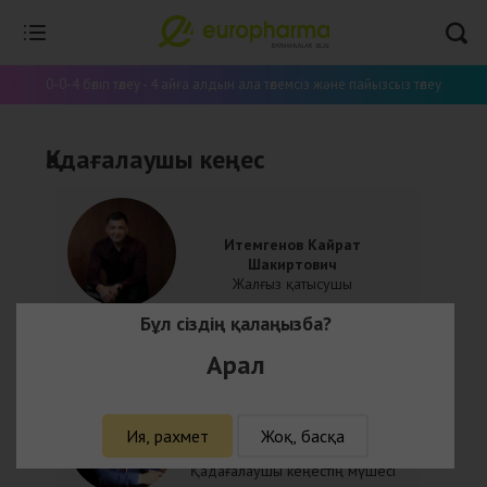
Үй
Қадағалаушы кеңес
0-0-4 бөліп төлеу - 4 айға алдын ала төлемсіз және пайызсыз төлеу
Қадағалаушы кеңес
Итемгенов Кайрат
Шакиртович
Жалғыз қатысушы
Бұл сіздің қалаңызба?
Арал
Берденов Руслан
Ия, рахмет
Жоқ, басқа
Арысбекович
Қадағалаушы кеңестің мүшесі