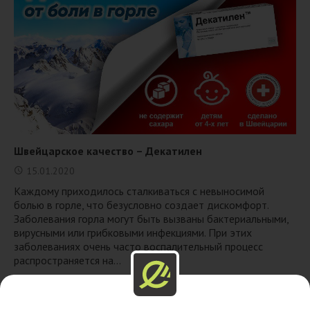
Швейцарское качество – Декатилен
15.01.2020
Каждому приходилось сталкиваться с невыносимой
болью в горле, что безусловно создает дискомфорт.
Заболевания горла могут быть вызваны бактериальными,
вирусными или грибковыми инфекциями. При этих
заболеваниях очень часто воспалительный процесс
распространяется на...
Толығырақ