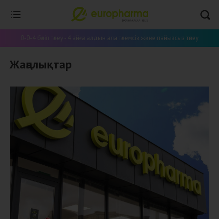
0-0-4 бөліп төлеу - 4 айға алдын ала төлемсіз және пайызсыз төлеу
Жаңалықтар