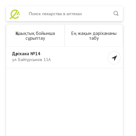
Қашықтық бойынша
Ең жақын дәріхананы
сұрыптау
табу
Дәріхана №14
ул. Байтурсынов 11А