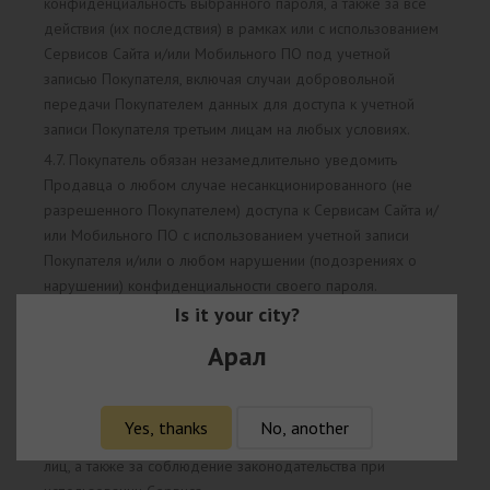
конфиденциальность выбранного пароля, а также за все
действия (их последствия) в рамках или с использованием
Сервисов Сайта и/или Мобильного ПО под учетной
записью Покупателя, включая случаи добровольной
передачи Покупателем данных для доступа к учетной
записи Покупателя третьим лицам на любых условиях.
4.7. Покупатель обязан незамедлительно уведомить
Продавца о любом случае несанкционированного (не
разрешенного Покупателем) доступа к Сервисам Сайта и/
или Мобильного ПО с использованием учетной записи
Покупателя и/или о любом нарушении (подозрениях о
нарушении) конфиденциальности своего пароля.
Is it your city?
5. Условия использования Сервисов
Арал
5.1. Покупатель самостоятельно несет ответственность
перед третьими лицами за свои действия, связанные с
использованием Сервиса, в том числе, если такие действия
Yes, thanks
No, another
приведут к нарушению прав и законных интересов третьих
лиц, а также за соблюдение законодательства при