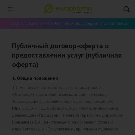
Installment plan 0-0-4 - for 4 months without prepayments and interest
Публичный договор-оферта о
предоставлении услуг (публичная
оферта)
1. Общие положения
1.1. Настоящий Договор купли-продажи (далее -
«Договор») определяет взаимоотношения между
Товариществом с ограниченной ответственностью «AK
NIET GROUP», под брендом EUROPHARMA, именуемым в
дальнейшем «Продавец», в лице Генерального директора
Ниязалиева Е.А., действующего на основании Устава, с
одной стороны, и «Покупателем», принявшим публичное